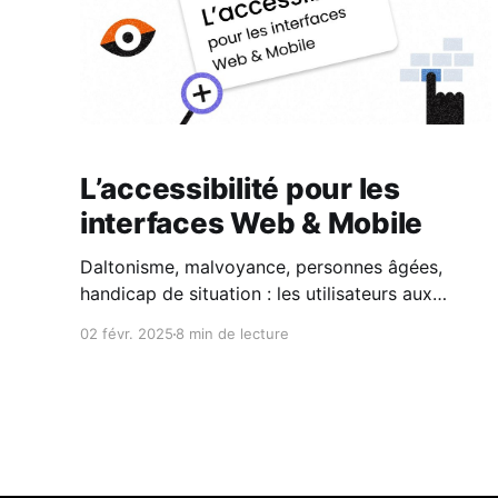
L’accessibilité pour les
interfaces Web & Mobile
Daltonisme, malvoyance, personnes âgées,
handicap de situation : les utilisateurs aux
besoins spécifiques représentent une part bien
02 févr. 2025
8 min de lecture
plus large de votre audience que vous ne le
pensez.